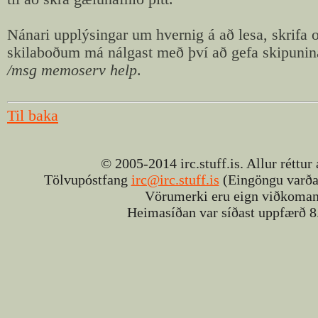
Nánari upplýsingar um hvernig á að lesa, skrifa 
skilaboðum má nálgast með því að gefa skipunin
/msg memoserv help
.
Til baka
© 2005-2014 irc.stuff.is. Allur réttur
Tölvupóstfang
irc@irc.stuff.is
(Eingöngu varðan
Vörumerki eru eign viðkomand
Heimasíðan var síðast uppfærð 8