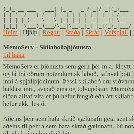
_ _ __ __ _
(_)_ __ ___ ___| |_ _ _ / _|/ _|(_)___
| | '__/ __| / __| __| | | | |_| |_ | / __|
| | | | (__ _\__ \ |_| |_| | _| _|| \__
|_|_| \___(_)___/\__|\__,_|_| |_|(_)_|___/
Heim
|
Hjálp
|
Reglur
|
Staða
|
Skrár
|
Vefspjall
|
MemoServ - Skilaboðaþjónusta
Til baka
MemoServ er þjónusta sem gerir þér m.a. kleyft a
og fá frá öðrum notendum skilaboð, jafnvel þótt þ
inni á spjallþjóninum. Þessi skilaboð eru viðvara
haldast inni, svipað eins og tölvupóstur. MemoSe
síðan alltaf vita ef þú hefur fengið eða átt skila
hefur ekki lesið.
Aðeins þeir sem hafa skráð gælunafn geta sent s
aðeins til þeirra sem hafa skráð gælunafn. Þú no
til að skrá gælunafnið þitt.