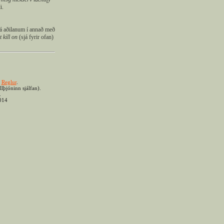
i.
hjá aðilanum í annað með
 kill on
(sjá fyrir ofan)
.
Reglur
.
lþjóninn sjálfan).
.
2014