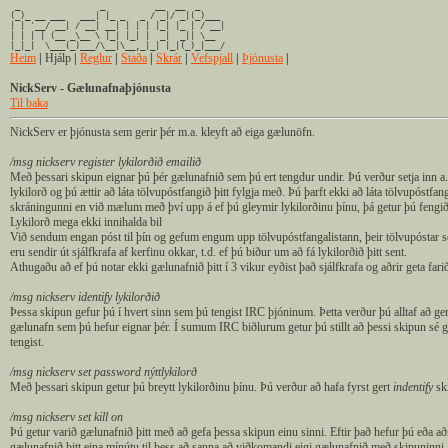
_ _ __ __ _
(_)_ __ ___ ___| |_ _ _ / _|/ _|(_)___
| | '__/ __| / __| __| | | | |_| |_ | / __|
| | | | (__ _\__ \ |_| |_| | _| _|| \__
|_|_| \___(_)___/\__|\__,_|_| |_|(_)_|___/
Heim
|
Hjálp
|
Reglur
|
Staða
|
Skrár
|
Vefspjall
|
Þjónusta
|
NickServ - Gælunafnaþjónusta
Til baka
NickServ er þjónusta sem gerir þér m.a. kleyft að eiga gælunöfn.
/msg nickserv register lykilorðið emailið
Með þessari skipun eignar þú þér gælunafnið sem þú ert tengdur undir. Þú verður setja inn a.
lykilorð og þú ættir að láta tölvupóstfangið þitt fylgja með. Þú þarft ekki að láta tölvupóstfa
skráningunni en við mælum með því upp á ef þú gleymir lykilorðinu þínu, þá getur þú fengið
Lykilorð mega ekki innihalda bil
Við sendum engan póst til þín og gefum engum upp tölvupóstfangalistann, þeir tölvupóstar
eru sendir út sjálfkrafa af kerfinu okkar, t.d. ef þú biður um að fá lykilorðið þitt sent.
Athugaðu að ef þú notar ekki gælunafnið þitt í 3 vikur eyðist það sjálfkrafa og aðrir geta fari
/msg nickserv identify lykilorðið
Þessa skipun gefur þú í hvert sinn sem þú tengist IRC þjóninum. Þetta verður þú alltaf að ger
gælunafn sem þú hefur eignar þér. Í sumum IRC biðlurum getur þú stillt að þessi skipun sé g
tengist.
/msg nickserv set password nýttlykilorð
Með þessari skipun getur þú breytt lykilorðinu þínu. Þú verður að hafa fyrst gert
indentify
sk
/msg nickserv set kill on
Þú getur varið gælunafnið þitt með að gefa þessa skipun einu sinni. Eftir það hefur þú eða að
gælunafnið þitt
eina mínútu
til þess að sanna að viðkomandi eigi gælunafnið með skipuninni