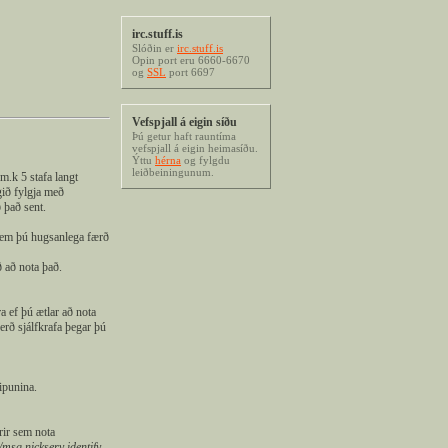
irc.stuff.is
Slóðin er
irc.stuff.is
Opin port eru 6660-6670
og
SSL
port 6697
Vefspjall á eigin síðu
Þú getur haft rauntíma
vefspjall á eigin heimasíðu.
Ýttu
hérna
og fylgdu
leiðbeiningunum.
m.k 5 stafa langt
ngið fylgja með
 það sent.
 sem þú hugsanlega færð
ð að nota það.
a ef þú ætlar að nota
erð sjálfkrafa þegar þú
ipunina.
rir sem nota
/msg nickserv identify