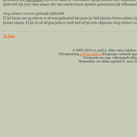
lykilorðið
(sjá fyrir ofan) annars eftir eina mínútu breytir þjóninn gælunafninu hjá viðkomand
/msg nickserv recover gælunafn lykilorðið
Ef þú kemur inn og einhver er að nota gælinafnið þitt getur þú látið þjóninn breyta nafninu 
þessari skipun. Ef þú ert oft að gera þetta er mælt með að þú notir skipunina
/msg nickserv set
Til baka
© 2005-2014 irc.stuff.is. Allur réttur áskilinn
Tölvupóstfang
irc@irc.stuff.is
(Eingöngu varðandi spjal
Vörumerki eru eign viðkomandi aðila
Heimasíðan var síðast uppfærð 8. mars 