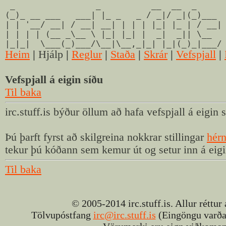
_ _ __ __ _
(_)_ __ ___ ___| |_ _ _ / _|/ _|(_)___
| | '__/ __| / __| __| | | | |_| |_ | / __|
| | | | (__ _\__ \ |_| |_| | _| _|| \__
|_|_| \___(_)___/\__|\__,_|_| |_|(_)_|___/
Heim
|
Hjálp
|
Reglur
|
Staða
|
Skrár
|
Vefspjall
|
Vefspjall á eigin síðu
Til baka
irc.stuff.is býður öllum að hafa vefspjall á eigin 
Þú þarft fyrst að skilgreina nokkrar stillingar
hér
tekur þú kóðann sem kemur út og setur inn á eigi
Til baka
© 2005-2014 irc.stuff.is. Allur réttur
Tölvupóstfang
irc@irc.stuff.is
(Eingöngu varðan