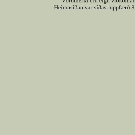
Vörumerki eru eign viðkomand
Heimasíðan var síðast uppfærð 8